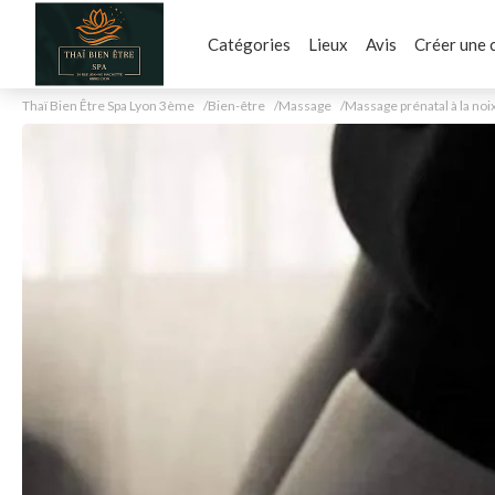
Catégories
Lieux
Avis
Créer une 
Thaï Bien Être Spa Lyon 3ème
Bien-être
Massage
Massage prénatal à la noi