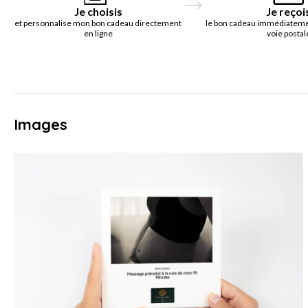
Je choisis
Je reçoi
et personnalise mon bon cadeau directement
le bon cadeau immédiatemen
en ligne
voie postal
Images