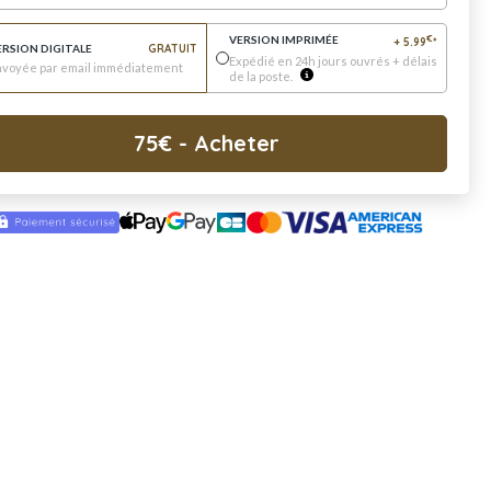
VERSION IMPRIMÉE
€
+
5.99
*
ERSION DIGITALE
GRATUIT
Expédié en 24h jours ouvrés + délais
nvoyée par email immédiatement
de la poste.
75
€
- Acheter