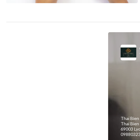
Thaï Bien
Thaï Bien
69003 Ly
0988032