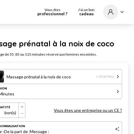
Vous êtes
J'ai un bon
professionnel ?
cadeau
age prénatal à la noix de coco
ge de 55, 85 ou 115 minutes réservé aux femmes enceintes.
Massage prénatal à la noix de coco
+ 29 OFFRES
SION
Minutes
NTITÉ
Vous êtes une entreprise ou un CE ?
bon(s)
SONNALISATION
r :
De la part de :
Message :