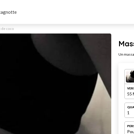
cagnotte
x de coco
Mass
Un massa
VER
55 
QUA
1
PER
Pou