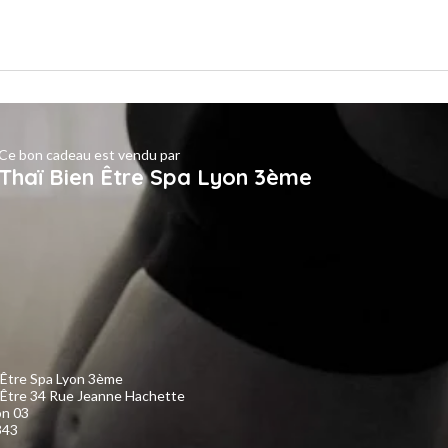
Ce bon cadeau est vendu par
Thaï Bien Être Spa Lyon 3ème
 Être Spa Lyon 3ème
 Être 34 Rue Jeanne Hachette
on 03
343